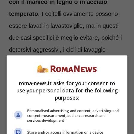
con il manico in legno o in acciaio
temperato
. I coltelli ovviamente possono
essere lavati in lavastoviglie, ma in questi
due casi specifici è meglio evitare, poiché i
detersivi aggressivi, i cicli di lavaggio
cumulativi e le alte temperature andrebbero
a rovinarne e il manico. Inoltre il legno
roma-news.it asks for your consent to
rischia di gonfiarsi con l’umidità e di
use your personal data for the following
purposes:
danneggiarsi.
Personalised advertising and content, advertising and
content measurement, audience research and
services development
Store and/or access information on a device