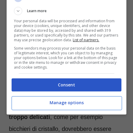
Learn more
Your personal data will be processed and information from
your device (cookies, unique identifiers, and other device
data) may be stored by, accessed by and shared with 319
partners, or used specifically by this site. We and our partners
may use precise geolocation data.
List of partners.
Some vendors may process your personal data on the basis
of legitimate interest, which you can object to by managing
your options below. Look for a link at the bottom of this page
or in the site menu to manage or withdraw consent in privacy
and cookie settings.
Il lavaggio a mano è molto più delicato e non fa quindi
Consent
rovinare questi oggetti – roma-news.it
Manage options
Allo stesso modo
nemmeno oggetti
troppo delicati
, come per esempio
bicchieri di cristallo, dovrebbero essere