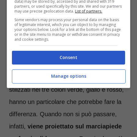
data) may be stored by, accessed by and shared with 319
partners, or used specifically by this site. We and our partners
may use precise geolocation data.
List of partners.
Some vendors may process your personal data on the basis
Semafori a prova di pedoni distratti, ecco tutti i dettagli –
of legitimate interest, which you can object to by managing
your options below. Look for a link at the bottom of this page
Roma-news.it
or in the site menu to manage or withdraw consent in privacy
and cookie settings.
Nello specifico,
a Padova si è deciso di
Consent
introdurre questi semafori
che, invece
Manage options
che limitarsi alle semplici icone degli omini
stilizzati nei tre colori verde, giallo e rosso,
hanno un particolare che potrebbe fare la
differenza. Quando non si può passare,
infatti,
viene proiettato sul marciapiede