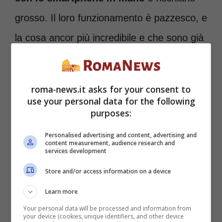
grosso. Il loro funzionamento è pazzesco, e
la cosa ancor più incredibile e che sono già
stati introdotti in Italia! Se dovessero
funzionare come da previsione, presto
roma-news.it asks for your consent to
potremmo vederli nelle principali strade di
use your personal data for the following
purposes:
tutto il territorio.
Personalised advertising and content, advertising and
content measurement, audience research and
services development
Store and/or access information on a device
Learn more
Your personal data will be processed and information from
your device (cookies, unique identifiers, and other device