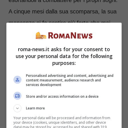
A cinque mesi dalla sua scomparsa, la sua
mancanza si fa sentire più forte che mai.
Camilla, la sua primogenita, avuta da
roma-news.it asks for your consent to
Flaminia Morandi, ha raccontato alcuni
use your personal data for the following
purposes:
dettagli inediti della vita di suo padre.
Personalised advertising and content, advertising and
content measurement, audience research and
La figlia di Costanzo
services development
racconta alcuni
Store and/or access information on a device
retroscena sulla vita del
Learn more
Your personal data will be processed and information from
padre
your device (cookies, unique identifiers, and other device
data) may be stored by, accessed by and shared with 319