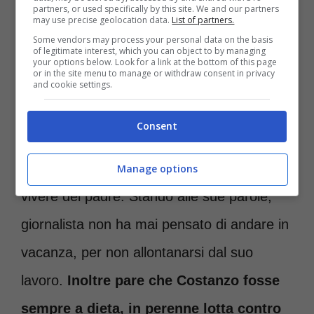
partners, or used specifically by this site. We and our partners
may use precise geolocation data.
List of partners.
Maurizio Costanzo si è spento ad 84
Some vendors may process your personal data on the basis
of legitimate interest, which you can object to by managing
anni lo scorso 24 febbraio
. Una vita
your options below. Look for a link at the bottom of this page
or in the site menu to manage or withdraw consent in privacy
dedicata al lavoro, e trascorsa sempre fra
and cookie settings.
uffici e teatro, i luoghi in cui poteva
Consent
esprimere il suo ingegno. La figlia ha
svelato alcuni dettagli relativi al modo di
Manage options
vivere del padre. Stando alle sue parole,
giornalista non ha mai pensato di andare in
vacanza, per non allontanarsi dal suo
lavoro.
Inoltre pare che Costanzo fosse
sempre a dieta, in perenne lotta contro