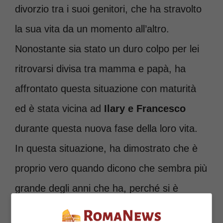
divorzio tra i suoi genitori, che ha stravolto
la sua vita da un momento all’altro.
Nonostante sia stato un duro colpo per lei
ritrovarsi divisa tra mamma e papà, ha
affrontato questa situazione con maturità
ed è stata vicina ad
Ilary e Francesco
durante questa nuova fase della loro vita.
In questa situazione, ha dimostrato che è
proprio vero quando dicono che sembra più
grande degli anni che ha, perché si è
comportata davvero come una giovane