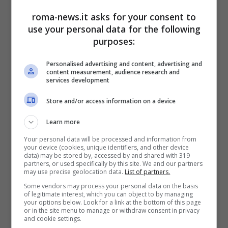
donna.
roma-news.it asks for your consent to
use your personal data for the following
Chanel Totti: la sua meta
purposes:
estiva conquista tutti
Personalised advertising and content, advertising and
content measurement, audience research and
services development
Non è finita qua. Chanel è stata al centro
Store and/or access information on a device
dell’attenzione anche per altri motivi, ad
Learn more
esempio per un periodo è stata accusata di
Your personal data will be processed and information from
your device (cookies, unique identifiers, and other device
aver avuto una relazione con un uomo
data) may be stored by, accessed by and shared with 319
partners, or used specifically by this site. We and our partners
may use precise geolocation data.
List of partners.
fidanzato con una donna in dolce attesa.
Some vendors may process your personal data on the basis
Quella è stata una parentesi davvero triste
of legitimate interest, which you can object to by managing
your options below. Look for a link at the bottom of this page
or in the site menu to manage or withdraw consent in privacy
ma che è stata chiusa e dimenticata in
and cookie settings.