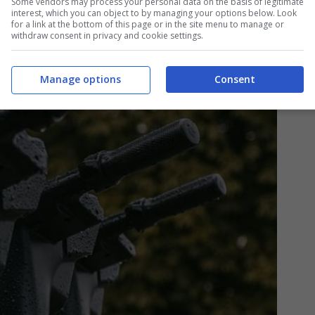
Some vendors may process your personal data on the basis of legitimate
interest, which you can object to by managing your options below. Look
for a link at the bottom of this page or in the site menu to manage or
withdraw consent in privacy and cookie settings.
Manage options
Consent