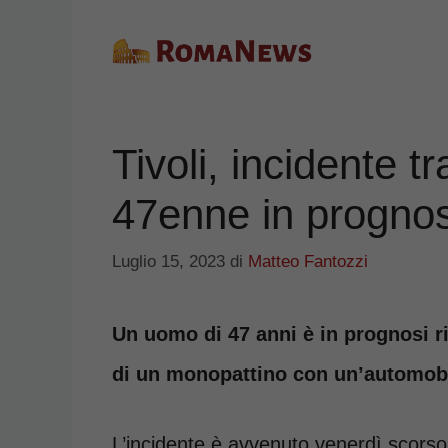
Vai
al
contenuto
Tivoli, incidente 
47enne in prognos
Luglio 15, 2023
di
Matteo Fantozzi
Un uomo di 47 anni è in prognosi r
di un monopattino con un’automobi
L’incidente è avvenuto venerdì scorso