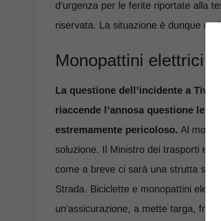
d’urgenza per le ferite riportate alla 
riservata. La situazione è dunque molt
Monopattini elettrici,
La questione dell’incidente a Tivo
riaccende l’annosa questione legata
estremamente pericoloso.
Al moment
soluzione. Il Ministro dei trasporti e d
come a breve ci sarà una strutta su qu
Strada. Biciclette e monopattini elettri
un’assicurazione, a mette targa, frecc