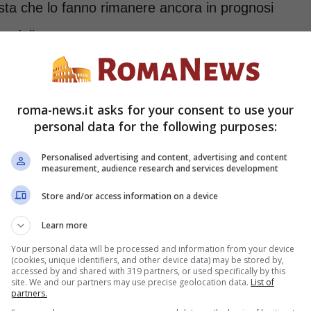
testa che lo fanno rimanere ancora in prognosi
o delicata.
 la polemica continua
roma-news.it asks for your consent to use your
personal data for the following purposes:
li tra un’automobile e un monopattino
 all’utilizzo di questi ultimi come
Personalised advertising and content, advertising and content
measurement, audience research and services development
o il Governo lavora alla ricerca di una
Store and/or access information on a device
elle infrastrutture Matteo Salvini ha specificato
Learn more
elle che sono le regole del Codice della
Your personal data will be processed and information from your device
(cookies, unique identifiers, and other device data) may be stored by,
ci saranno obbligati a stipulare
accessed by and shared with 319 partners, or used specifically by this
site. We and our partners may use precise geolocation data.
List of
e e casco obbligatori proprio per evitare
partners.